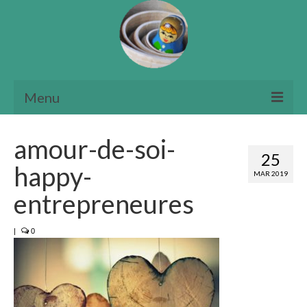
Menu
Accueil
amour-de-soi-
25
Qui suis-je?
happy-
MAR 2019
ICV
entrepreneures
Témoignages
|
0
Tarifs