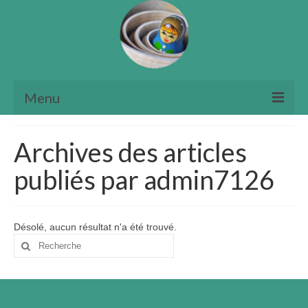
Menu
Accueil
Archives des articles
Qui suis-je?
publiés par admin7126
ICV
Témoignages
Désolé, aucun résultat n'a été trouvé.
Rechercher
Tarifs
: